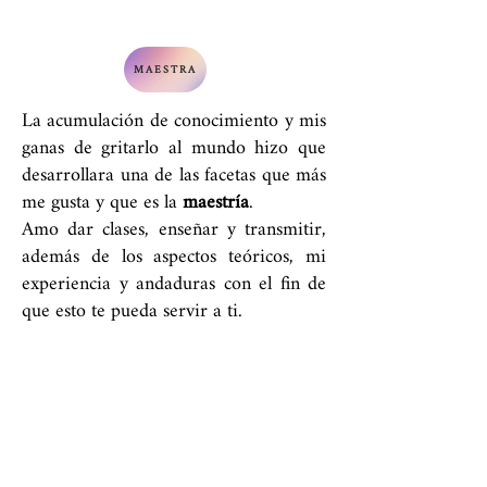
MAESTRA
La acumulación de conocimiento y mis
ganas de gritarlo al mundo hizo que
desarrollara una de las facetas que más
me gusta y que es la
maestría
.
Amo dar clases, enseñar y transmitir,
además de los aspectos teóricos, mi
experiencia y andaduras con el fin de
que esto te pueda servir a ti.
Es por ello que, he impartido talleres
en vivo, sola y en colaboración y, en la
actualidad, también cursos grabados
(
Aquí
puedes ver el último)
Y, esto acaba de empezar, ya que
entiendo el impacto que puede tener