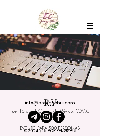
R.V
info@ecfengshui.com
jue, 16 abr
  |  
Ciudad de México, CDMX,
México
EVENTO PARA 500 PERSONAS
©2024 por ECF FENGSHUI