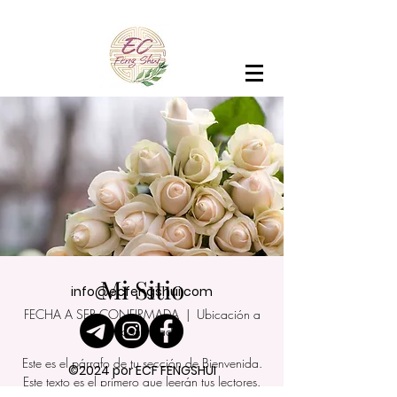
Mi Sitio
info@ecfengshui.com
FECHA A SER CONFIRMADA
  |  
Ubicación a
ser confirmada
Este es el párrafo de tu sección de Bienvenida.
©2024 por ECF FENGSHUI
Este texto es el primero que leerán tus lectores.